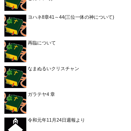
ヨハネ8章41～44(三位一体の神について)
再臨について
なまぬるいクリスチャン
ガラテヤ4 章
令和元年11月24日週報より