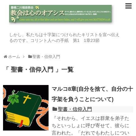
しかし、私たちは十字架につけられたキリストを宣べ伝え
るのです。コリント人への手紙 第1 1章23節
ホーム
聖書・信仰入門
「 聖書・信仰入門 」一覧
マルコ8章(自分を捨て、自分の十
字架を負うことについて)
聖書・信仰入門
『それから、イエスは群衆を弟子た
ちといっしょに呼び寄せて、彼らに
言われた。「だれでもわたしについ