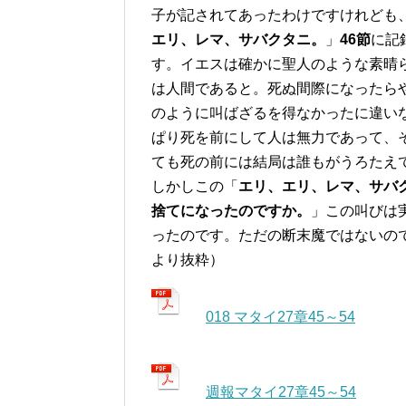
子が記されてあったわけですけれども
エリ、レマ、サバクタニ。
」
46節
に記
す。イエスは確かに聖人のような素晴
は人間であると。死ぬ間際になったら
のように叫ばざるを得なかったに違い
ぱり死を前にして人は無力であって、
ても死の前には結局は誰もがうろたえ
しかしこの「
エリ、エリ、レマ、サバ
捨てになったのですか。
」この叫びは
ったのです。ただの断末魔ではないの
より抜粋）
018 マタイ27章45～54
週報マタイ27章45～54