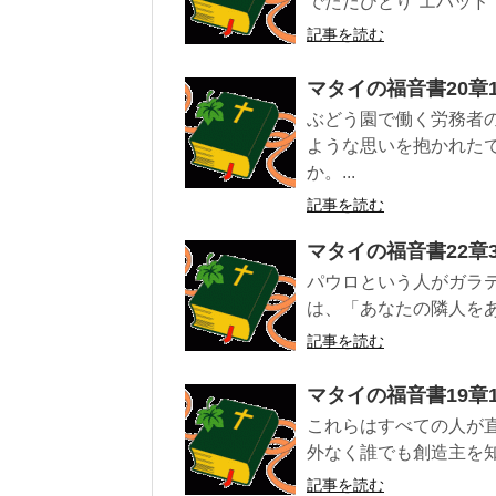
でただひとり“エハッド”
記事を読む
マタイの福音書20章1
ぶどう園で働く労務者
ような思いを抱かれた
か。...
記事を読む
マタイの福音書22章3
パウロという人がガラテ
は、「あなたの隣人をあ
記事を読む
マタイの福音書19章1
これらはすべての人が直
外なく誰でも創造主を知
記事を読む