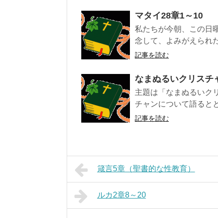
マタイ28章1～10
私たちが今朝、この日
念して、よみがえられた
記事を読む
なまぬるいクリスチ
主題は「なまぬるいク
チャンについて語るとと
記事を読む
箴言5章（聖書的な性教育）
ルカ2章8～20