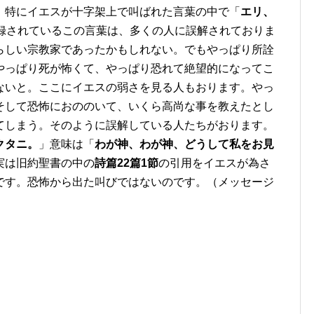
、特にイエスが十字架上で叫ばれた言葉の中で「
エリ、
録されているこの言葉は、多くの人に誤解されておりま
らしい宗教家であったかもしれない。でもやっぱり所詮
やっぱり死が怖くて、やっぱり恐れて絶望的になってこ
ないと。ここにイエスの弱さを見る人もおります。やっ
そして恐怖におののいて、いくら高尚な事を教えたとし
てしまう。そのように誤解している人たちがおります。
クタニ。
」意味は「
わが神、わが神、どうして私をお見
実は旧約聖書の中の
詩篇
22篇1節
の引用をイエスが為さ
です。恐怖から出た叫びではないのです。（メッセージ