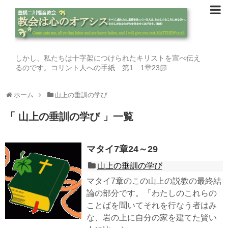
しかし、私たちは十字架につけられたキリストを宣べ伝え
るのです。コリント人への手紙 第1 1章23節
ホーム
山上の垂訓の学び
「 山上の垂訓の学び 」一覧
マタイ7章24～29
山上の垂訓の学び
マタイ7章のこの山上の説教の最終結
論の部分です。「わたしのこれらの
ことばを聞いてそれを行なう者はみ
な、岩の上に自分の家を建てた賢い