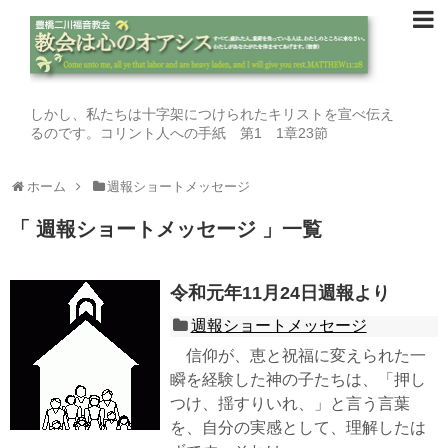
しかし、私たちは十字架につけられたキリストを宣べ伝え
るのです。コリント人への手紙 第1 1章23節
ホーム
週報ショートメッセージ
「 週報ショートメッセージ 」一覧
令和元年11月24日週報より
週報ショートメッセージ
信仰が、恵と祝福に変えられた一
瞬を経験した神の子たちは、「押し
つけ、揺すりいれ、」と言う言葉
を、自分の実感として、理解したは