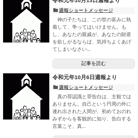
令和元年10月13日週報より
週報ショートメッセージ
神の子たちは、この世の富みに執
着して、争ってはいけません。も
し、あなたの親戚が、あなたの財産
を欲しがるならば、気持ちよくあげ
てしまいなさい...
記事を読む
令和元年10月6日週報より
週報ショートメッセージ
真の罪認識と罪告白は、主観では
ありません。自己という円周の外に
連れ出された人間が、初めておのれ
みずからを客観的に知り、告白する
言葉こそ、真...