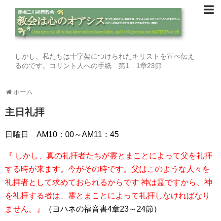
しかし、私たちは十字架につけられたキリストを宣べ伝え
るのです。コリント人への手紙 第1 1章23節
ホーム
主日礼拝
日曜日 AM10：00～AM11：45
『 しかし、真の
礼拝
者たちが霊とまことによって父を
礼拝
する時が来ます。今がその時です。父はこのような人々を
礼拝
者として求めておられるからです 神は霊ですから、神
を
礼拝
する者は、霊とまことによって
礼拝
しなければなり
ません。』
（ヨハネの福音書4章23～24節）