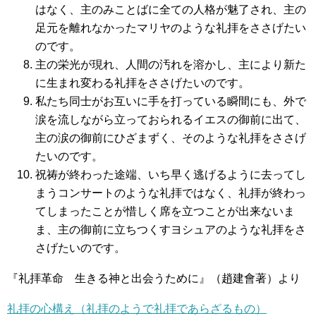
はなく、主のみことばに全ての人格が魅了され、主の
足元を離れなかったマリヤのような礼拝をささげたい
のです。
主の栄光が現れ、人間の汚れを溶かし、主により新た
に生まれ変わる礼拝をささげたいのです。
私たち同士がお互いに手を打っている瞬間にも、外で
涙を流しながら立っておられるイエスの御前に出て、
主の涙の御前にひざまずく、そのような礼拝をささげ
たいのです。
祝祷が終わった途端、いち早く逃げるように去ってし
まうコンサートのような礼拝ではなく、礼拝が終わっ
てしまったことが惜しく席を立つことが出来ないま
ま、主の御前に立ちつくすヨシュアのような礼拝をさ
さげたいのです。
『礼拝革命 生きる神と出会うために』（趙建會著）より
礼拝の心構え（礼拝のようで礼拝であらざるもの）