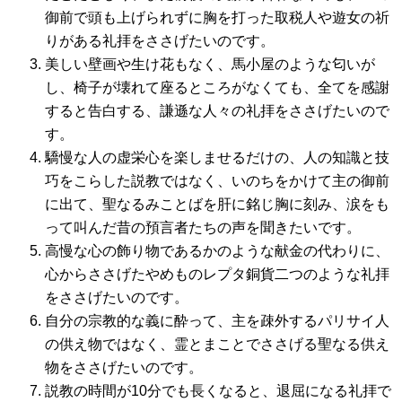
御前で頭も上げられずに胸を打った取税人や遊女の祈
りがある礼拝をささげたいのです。
美しい壁画や生け花もなく、馬小屋のような匂いが
し、椅子が壊れて座るところがなくても、全てを感謝
すると告白する、謙遜な人々の礼拝をささげたいので
す。
驕慢な人の虚栄心を楽しませるだけの、人の知識と技
巧をこらした説教ではなく、いのちをかけて主の御前
に出て、聖なるみことばを肝に銘じ胸に刻み、涙をも
って叫んだ昔の預言者たちの声を聞きたいです。
高慢な心の飾り物であるかのような献金の代わりに、
心からささげたやめものレプタ銅貨二つのような礼拝
をささげたいのです。
自分の宗教的な義に酔って、主を疎外するパリサイ人
の供え物ではなく、霊とまことでささげる聖なる供え
物をささげたいのです。
説教の時間が10分でも長くなると、退屈になる礼拝で