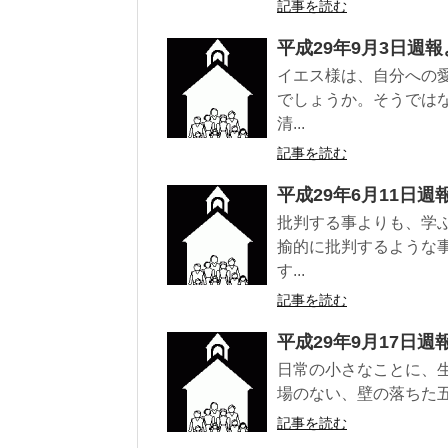
記事を読む
平成29年9月3日週報
イエス様は、自分への
でしょうか。そうでは
清...
記事を読む
平成29年6月11日週
批判する事よりも、学
揄的に批判するような
す...
記事を読む
平成29年9月17日週
日常の小さなことに、
場のない、壁の落ちた五
記事を読む