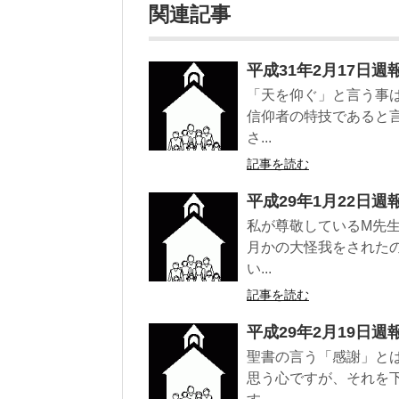
関連記事
平成31年2月17日週
「天を仰ぐ」と言う事
信仰者の特技であると
さ...
記事を読む
平成29年1月22日週
私が尊敬しているM先
月かの大怪我をされた
い...
記事を読む
平成29年2月19日週
聖書の言う「感謝」と
思う心ですが、それを