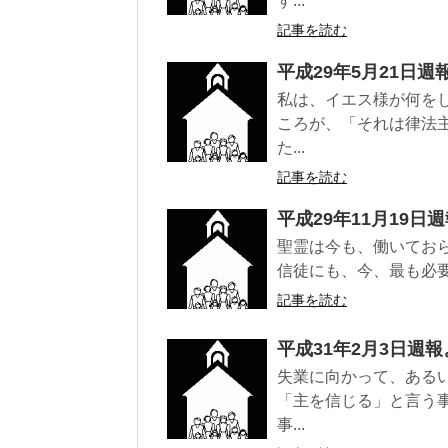
す...
記事を読む
平成29年5月21日週
私は、イエス様が何を
ころが、「それは律法
た...
記事を読む
平成29年11月19日
聖霊は今も、働いてお
信徒にも、今、最も必要
記事を読む
平成31年2月3日週報
失業に向かって、ある
「主を信じる」と言う
事...