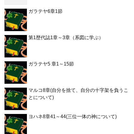
ガラテヤ6章1節
第1歴代誌1章～3章（系図に学ぶ）
ガラテヤ5 章1～15節
マルコ8章(自分を捨て、自分の十字架を負うこ
とについて)
ヨハネ8章41～44(三位一体の神について)