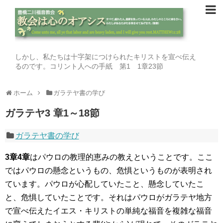
しかし、私たちは十字架につけられたキリストを宣べ伝え
るのです。コリント人への手紙 第1 1章23節
ホーム
ガラテヤ書の学び
ガラテヤ3 章1～18節
ガラテヤ書の学び
3
章
4
章
はパウロの教理的恵みの教えということです。ここ
ではパウロの懸念というもの、危惧というものが表明され
ています。パウロが心配していたこと、懸念していたこ
と、危惧していたことです。それはパウロがガラテヤ地方
で宣べ伝えたイエス・キリストの単純な福音を複雑な福音