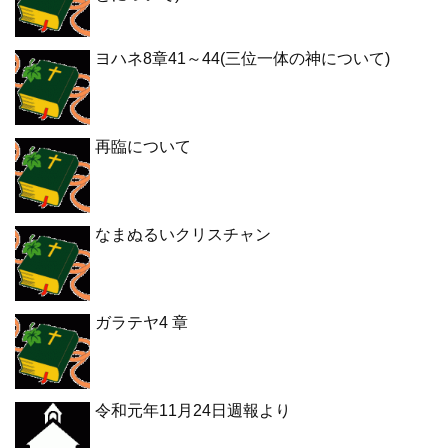
ヨハネ8章41～44(三位一体の神について)
再臨について
なまぬるいクリスチャン
ガラテヤ4 章
令和元年11月24日週報より