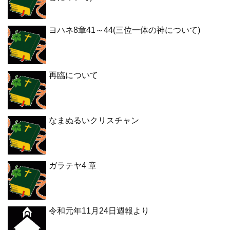
ヨハネ8章41～44(三位一体の神について)
再臨について
なまぬるいクリスチャン
ガラテヤ4 章
令和元年11月24日週報より