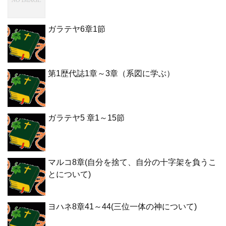
ガラテヤ6章1節
第1歴代誌1章～3章（系図に学ぶ）
ガラテヤ5 章1～15節
マルコ8章(自分を捨て、自分の十字架を負うこ
とについて)
ヨハネ8章41～44(三位一体の神について)