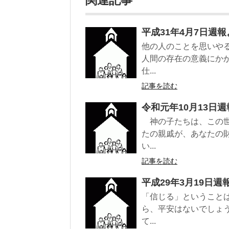
関連記事
平成31年4月7日週報
他の人のことを思いや
人間の存在の意義にか
仕...
記事を読む
令和元年10月13日
神の子たちは、この世
たの親戚が、あなたの
い...
記事を読む
平成29年3月19日週
「信じる」ということ
ら、平安はないでしょ
て...