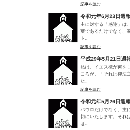
記事を読む
令和元年6月23日週
主に対する「感謝」は
葉であるだけでなく、
ト...
記事を読む
平成29年5月21日週
私は、イエス様が何を
ころが、「それは律法
た...
記事を読む
令和元年5月26日週
パウロだけでなく、主
切にいたします。それ
ほ...