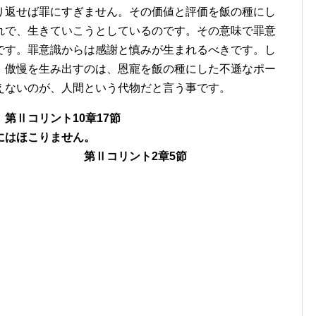
り返せば罪にすぎません。その価値と評価を飯の種にし
れで、生きていこうとしているのです。その意味で罪意
です。罪意識からは感謝と慎みが生まれるべきです。し
、傲慢を生み出すのは、恩寵を飯の種にした不遜なポー
えないのが、人間という代物だと言う事です。
第Ⅱコリント10章17節
にはほこりません。
ト2章5節