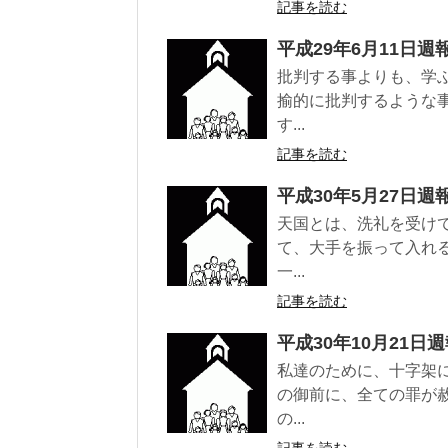
記事を読む
平成29年6月11日週
批判する事よりも、学
揄的に批判するような
す...
記事を読む
平成30年5月27日週
天国とは、洗礼を受け
て、大手を振って入れ
一...
記事を読む
平成30年10月21日
私達のために、十字架
の御前に、全ての罪が
の...