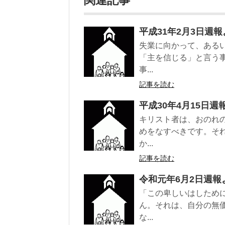
関連記事
平成31年2月3日週報
失業に向かって、ある
「主を信じる」と言う
事...
記事を読む
平成30年4月15日週
キリスト者は、おのれ
めをなすべきです。そ
か...
記事を読む
令和元年6月2日週報
「この卑しいはしため
ん。それは、自分の無
な...