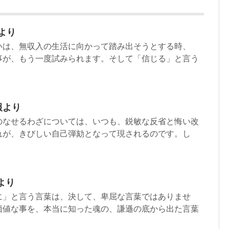
より
いは、無収入の生活に向かって踏み出そうとする時、
事が、もう一度試みられます。そして「信じる」と言う
報より
のなせるわざについては、いつも、鋭敏な反省と悔い改
れが、きびしい自己弾劾となって現されるのです。し
より
に」と言う言葉は、決して、卑屈な言葉ではありませ
価値な事を、本当に知った魂の、謙遜の底から出た言葉