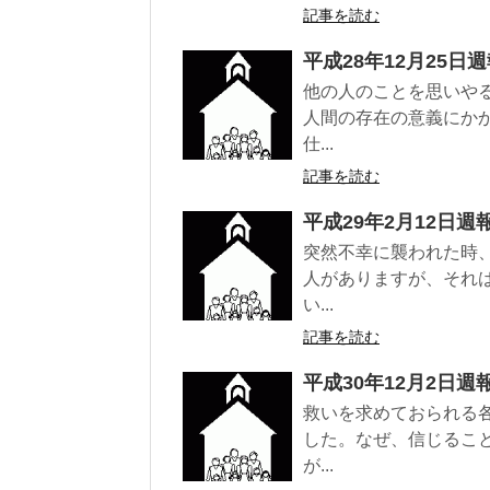
記事を読む
平成28年12月25日
他の人のことを思いや
人間の存在の意義にか
仕...
記事を読む
平成29年2月12日週
突然不幸に襲われた時
人がありますが、それ
い...
記事を読む
平成30年12月2日週
救いを求めておられる
した。なぜ、信じるこ
が...