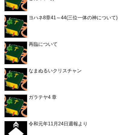
ヨハネ8章41～44(三位一体の神について)
再臨について
なまぬるいクリスチャン
ガラテヤ4 章
令和元年11月24日週報より