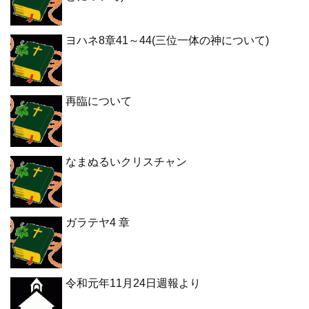
ヨハネ8章41～44(三位一体の神について)
再臨について
なまぬるいクリスチャン
ガラテヤ4 章
令和元年11月24日週報より