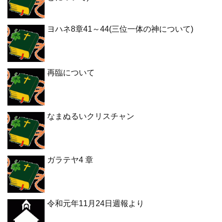
ヨハネ8章41～44(三位一体の神について)
再臨について
なまぬるいクリスチャン
ガラテヤ4 章
令和元年11月24日週報より