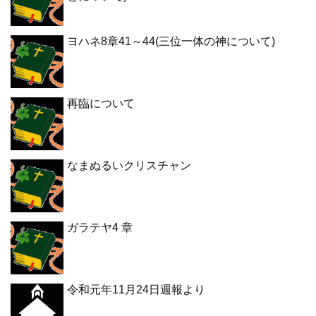
ヨハネ8章41～44(三位一体の神について)
再臨について
なまぬるいクリスチャン
ガラテヤ4 章
令和元年11月24日週報より