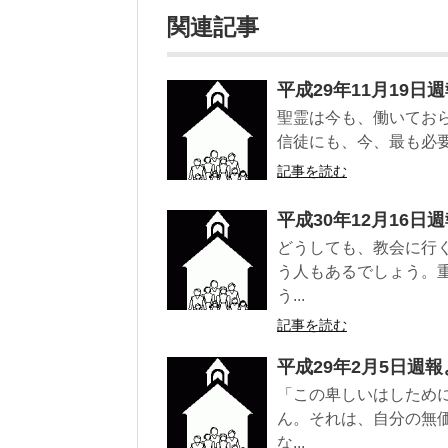
関連記事
平成29年11月19日
聖霊は今も、働いてお
信徒にも、今、最も必要
記事を読む
平成30年12月16日
どうしても、教会に行
う人もあるでしょう。
う...
記事を読む
平成29年2月5日週報
「この卑しいはしため
ん。それは、自分の無
な...