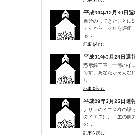
記事を読む
平成30年12月30日
自分のしてきたことに
ですから、それを評価
る...
記事を読む
平成31年3月24日週
黙示録三章二十節のイ
です。あなたがそんな
し...
記事を読む
平成29年3月25日週
ナザレのイエス様の語
のイエスは、「主の御
の...
記事を読む