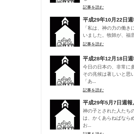
記事を読む
平成29年10月22日
「私は、神の力の働き
いました。牧師が、福音
記事を読む
平成28年12月18日
今日の日本の、非常に
その兆候は著しいと思
「あ...
記事を読む
平成29年5月7日週報
神の子とされた人たち
は、かくあらねばなら
お...