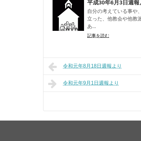
平成30年6月3日週報
自分の考えている事や
立った、他教会や他教
あ...
記事を読む
令和元年8月18日週報より
令和元年9月1日週報より