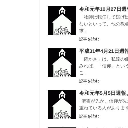
令和元年10月27日
牧師は転任して逃げ出
ないといって、他の教
求...
記事を読む
平成31年4月21日週
「確かさ」は、私達の
みれば、「信仰」とい
こ...
記事を読む
令和元年5月5日週報
｢聖霊が先か、信仰が
重ねている人があります
記事を読む