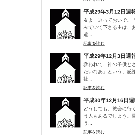
平成29年3月12日週
友よ、返っておいで。
みていて下さる主は、
遠...
記事を読む
平成29年12月3日週
救われて、神の子供と
たいなあ」という、感
社...
記事を読む
平成30年12月16日
どうしても、教会に行
う人もあるでしょう。
う...
記事を読む