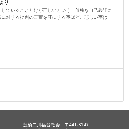
より
、していることだけが正しいという、偏狭な自己義認に
派に対する批判の言葉を耳にする事ほど、悲しい事は
豊橋二川福音教会 〒441-3147