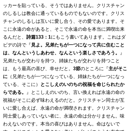
ッカーを貼っている、そうではありません。クリスチャン
のしるしは教会に通っているものでもないのです。クリス
チャンのしるしは互いに愛し合う、その愛であります。そ
こに永遠の命があると、そこで永遠の命を本当に満喫出来
るんだと、
詩篇
133
：
1
にもこう書いてあります。これはダ
ビデの詩で『
見よ。兄弟たちが一つになって共に住むこと
は、なんというしあわせ、なんという楽しさであろう。
』
兄弟たちが交わりを持つ、姉妹たちが交わりを持つこと
は、もう最高の喜び、幸せだと。
3
節
のところに『
主がそこ
に
（兄弟たちが一つになっている、姉妹たちが一つになっ
ている、そこに）
とこしえのいのちの祝福を命じられたか
らである。
』とこしえのいのち、言い換えれば永遠の命の
祝福がそこに必ず味わえるのだと。クリスチャン同士が互
いに愛し合えば、永遠の命が満喫されます。クリスチャン
同士愛しあっていない者に、永遠の命は分かりません。味
わえないのです。本当の喜びはありません。命はないで