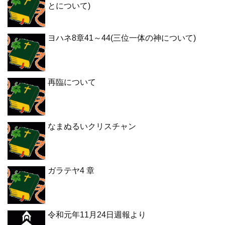
とについて)
ヨハネ8章41～44(三位一体の神について)
再臨について
なまぬるいクリスチャン
ガラテヤ4 章
令和元年11月24日週報より