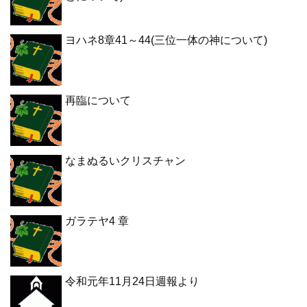
ヨハネ8章41～44(三位一体の神について)
再臨について
なまぬるいクリスチャン
ガラテヤ4 章
令和元年11月24日週報より