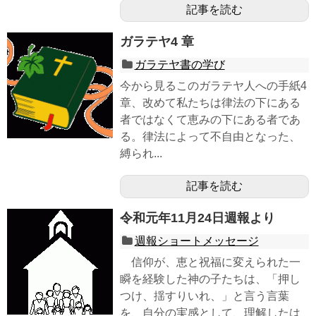
記事を読む
ガラテヤ4 章
ガラテヤ書の学び
今から見るこのガラテヤ人への手紙4
章、改めて私たちは律法の下にある
者ではなくて恵みの下にある者であ
る。律法によって不自由となった、
縛られ...
記事を読む
令和元年11月24日週報より
週報ショートメッセージ
信仰が、恵と祝福に変えられた一
瞬を経験した神の子たちは、「押し
つけ、揺すりいれ、」と言う言葉
を、自分の実感として、理解したは