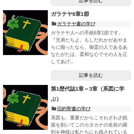
記事を読む
ガラテヤ6章1節
ガラテヤ書の学び
ガラテヤ人への手紙6章1節です。
『兄弟たちよ。もしだれかがあやま
ちに陥ったなら、御霊の人であるあ
なたがたは、柔和な心でその人を正
してあげ...
記事を読む
第1歴代誌1章～3章（系図に学
ぶ）
旧約聖書の学び
系図も、重要だからこそわざわざ紙
面を割いてこのカタカナの名前の羅
列を神様は私たちにも残されている