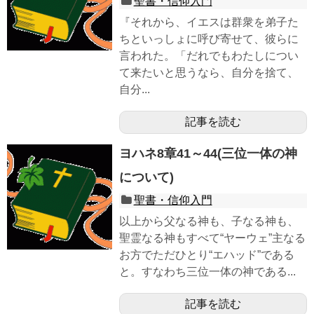
聖書・信仰入門
『それから、イエスは群衆を弟子た
ちといっしょに呼び寄せて、彼らに
言われた。「だれでもわたしについ
て来たいと思うなら、自分を捨て、
自分...
記事を読む
ヨハネ8章41～44(三位一体の神
について)
聖書・信仰入門
以上から父なる神も、子なる神も、
聖霊なる神もすべて“ヤーウェ”主なる
お方でただひとり“エハッド”である
と。すなわち三位一体の神である...
記事を読む