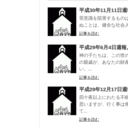
平成30年11月11日
罪意識を阻害するもの
ぬことは、健全な社会人
記事を読む
平成29年6月4日週報
神の子たちは、この世
の親戚が、あなたの財
い。...
記事を読む
平成29年12月17日
四十夜以上にわたる不
思いますが、行く事は
て...
記事を読む