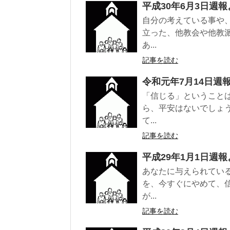
平成30年6月3日週報
自分の考えている事や
立った、他教会や他教
あ...
記事を読む
令和元年7月14日週
「信じる」ということ
ら、平安はないでしょ
て...
記事を読む
平成29年1月1日週報
あなたに与えられてい
を、今すぐにやめて、
が...
記事を読む