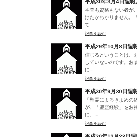
平成30年3月4日週報
学問も資格もない者が
けたかわかりません。
て...
記事を読む
平成29年10月8日週
信じるということは、
していないのです。お
に...
記事を読む
平成30年9月30日週
「聖霊によるきよめの
が、「聖霊経験」をお
に、...
記事を読む
平成30年12月23日