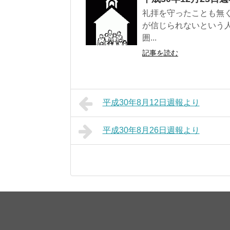
礼拝を守ったことも無
が信じられないという
囲...
記事を読む
平成30年8月12日週報より
平成30年8月26日週報より