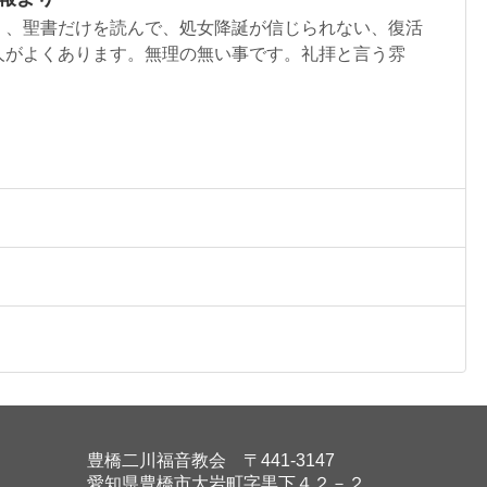
く、聖書だけを読んで、処女降誕が信じられない、復活
人がよくあります。無理の無い事です。礼拝と言う雰
豊橋二川福音教会 〒441-3147
愛知県豊橋市大岩町字黒下４２－２