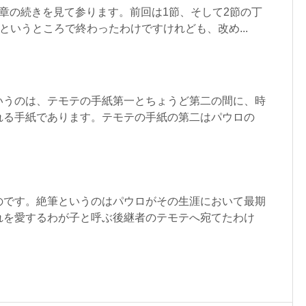
章の続きを見て参ります。前回は1節、そして2節の丁
”というところで終わったわけですけれども、改め...
いうのは、テモテの手紙第一とちょうど第二の間に、時
れる手紙であります。テモテの手紙の第二はパウロの
のです。絶筆というのはパウロがその生涯において最期
れを愛するわが子と呼ぶ後継者のテモテへ宛てたわけ