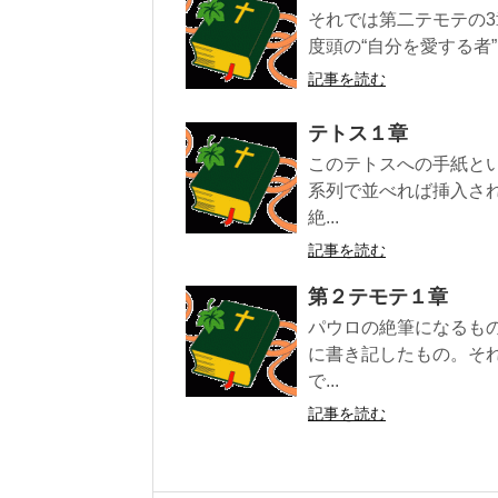
それでは第二テモテの3
度頭の“自分を愛する者
記事を読む
テトス１章
このテトスへの手紙と
系列で並べれば挿入さ
絶...
記事を読む
第２テモテ１章
パウロの絶筆になるも
に書き記したもの。そ
で...
記事を読む